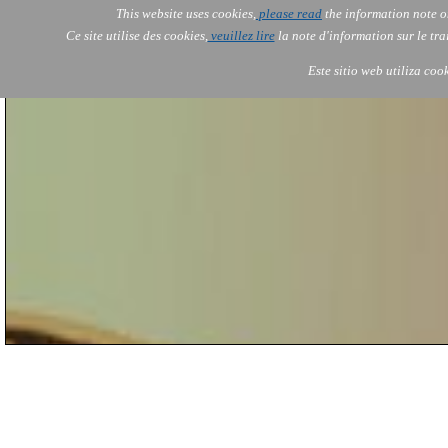
This website uses cookies,
please read
the information note o
AOLONE ITALIA
Ce site utilise des cookies,
veuillez lire
la note d'information sur le tr
AOLONE
AOLONE
AOLONE
Servi
Servi
Servi
IT
EN
Este sitio web utiliza coo