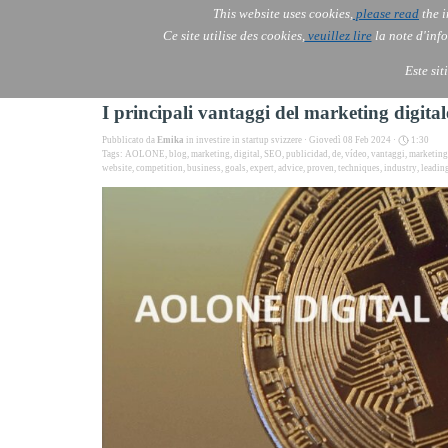
This website uses cookies,
please read
the i
AOLONE ITALIA
Ce site utilise des cookies,
veuillez lire
la note d'info
AOL
AOL
AOL
IT
EN
Este sit
I principali vantaggi del marketing digit
Pubblicato da
Emika
in
investire in startup svizzere
· Giovedì 08 Feb 2024 ·
1:30
Tags:
AOLONE
,
blog
,
marketing
,
digital
,
SEO
,
publicidad
,
de
,
vídeo
,
vantaggi
,
marketing
website
,
competition
,
business
,
goals
,
expert
,
advice
,
proven
,
techniques
,
industry
,
leadin