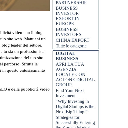
PARTNERSHIP
BUSINESS
INVESTOR
EXPORT IN
EUROPE
BUSINESS
blicità video con il blog
INVESTORS
 tuo sito web. Mantieni un
CHINA EXPORT
 blog leader del settore.
Tutte le categorie
 tu sia un professionista
DIGITAL
ttimizzazione del tuo sito
BUSINESS
el percorso. Sfrutta la
APRI LA TUA
AGENZIA
oi in questo entusiasmante
LOCALE CON
AOLONE DIGITAL
GROUP
a SEO e della pubblicità video
Find Your Next
Investment
"Why Investing in
Digital Startups is the
Next Big Thing!"
Strategies for
Successfully Entering
the Korean Market