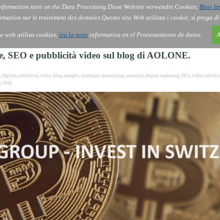
nformation note on the Data Processing.
Diese Website verwendet Cookies,
Bitte le
rmation sur le traitement des données.
Questo sito Web utilizza i cookie, si prega d
ONE
ONE
ONE
Services
Services
Services
Chi siamo
Chi siamo
Chi siamo
Gov
Gov
Gov
Ordine
Ordine
Ordine
Con
Con
Con
io web utiliza cookies,
lea la nota
informativa en el Procesamiento de datos.
A
ale, SEO e pubblicità video sul blog di AOLONE.
,
digitale
,
pubblicità
,
video
,
blog
,
insights
,
strategies
,
maximizing
,
potential
,
digital
,
marketing
,
SEO
,
video
,
adverti
g
,
blog