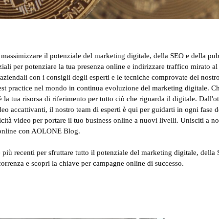
r massimizzare il potenziale del marketing digitale, della SEO e della pub
li per potenziare la tua presenza online e indirizzare traffico mirato al
aziendali con i consigli degli esperti e le tecniche comprovate del nostro
st practice nel mondo in continua evoluzione del marketing digitale. Che
tua risorsa di riferimento per tutto ciò che riguarda il digitale. Dall'o
o accattivanti, il nostro team di esperti è qui per guidarti in ogni fase d
ità video per portare il tuo business online a nuovi livelli. Unisciti a n
za online con AOLONE Blog.
 più recenti per sfruttare tutto il potenziale del marketing digitale, dell
rrenza e scopri la chiave per campagne online di successo.