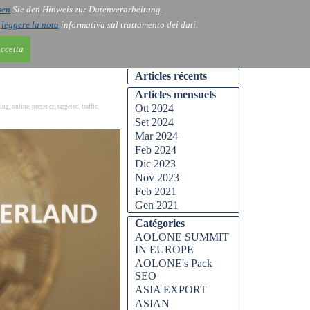
sen
Sie den Hinweis zur Datenverarbeitung.
i
leggere la nota
informativa sul trattamento dei dati.
tatto
tatto
tatto
Blog
Blog
Blog
ccetta
Articles récents
Articles mensuels
Ott 2024
sing
,
online
,
presence
,
targeted
,
traffic
,
Set 2024
Mar 2024
Feb 2024
Dic 2023
Nov 2023
Feb 2021
Gen 2021
Catégories
AOLONE SUMMIT
IN EUROPE
AOLONE's Pack
SEO
ASIA EXPORT
ASIAN