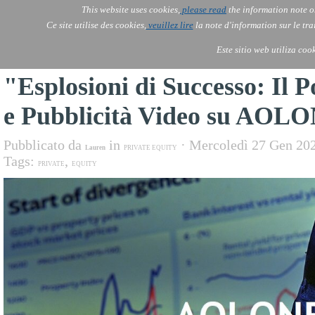
This website uses cookies,
please read
the information note o
AOLONE ITALIA
Ce site utilise des cookies,
veuillez lire
la note d'information sur le tr
AOLONE
AOLONE
AOLONE
Servi
Servi
Servi
IT
EN
Este sitio web utiliza coo
"Esplosioni di Successo: Il 
e Pubblicità Video su AOL
Pubblicato da
in
· Mercoledì 27 Gen 20
Lauren
PRIVATE EQUITY
Tags:
,
PRIVATE
EQUITY