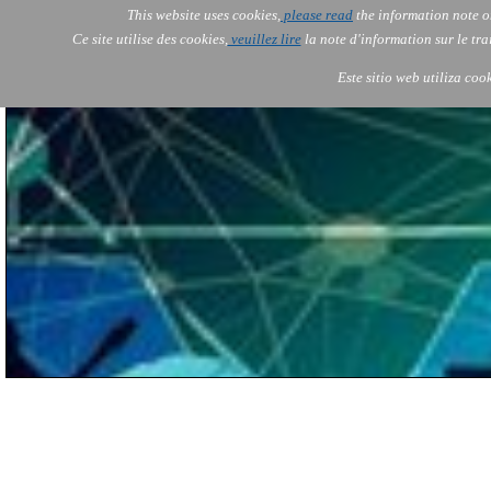
This website uses cookies,
please read
the information note o
AOLONE ITALIA
Ce site utilise des cookies,
veuillez lire
la note d'information sur le tr
AOLONE
AOLONE
AOLONE
Servi
Servi
Servi
IT
EN
Este sitio web utiliza coo